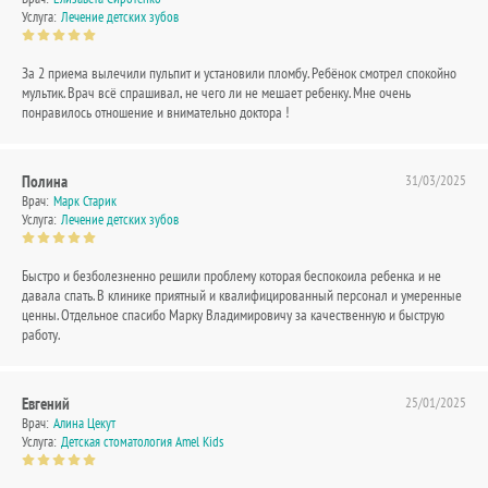
Услуга:
Лечение детских зубов
За 2 приема вылечили пульпит и установили пломбу. Ребёнок смотрел спокойно
мультик. Врач всё спрашивал, не чего ли не мешает ребенку. Мне очень
понравилось отношение и внимательно доктора !
Полина
31/03/2025
Врач:
Марк Старик
Услуга:
Лечение детских зубов
Быстро и безболезненно решили проблему которая беспокоила ребенка и не
давала спать. В клинике приятный и квалифицированный персонал и умеренные
ценны. Отдельное спасибо Марку Владимировичу за качественную и быструю
работу.
Евгений
25/01/2025
Врач:
Алина Цекут
Услуга:
Детская стоматология Amel Kids