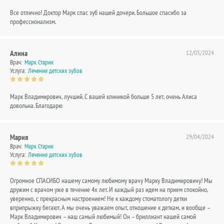
Все отлично! Доктор Марк спас зуб нашей дочери. Большое спасибо за
профессионализм.
Алина
12/05/2024
Врач:
Марк Старик
Услуга:
Лечение детских зубов
Марк Владимирович, лучший. С вашей клиникой больше 5 лет, очень Алиса
довольна. Благодарю
Мария
29/04/2024
Врач:
Марк Старик
Услуга:
Лечение детских зубов
Огромное СПАСИБО нашему самому любимому врачу Марку Владимировичу! Мы
дружим с врачом уже в течение 4х лет. И каждый раз идем на прием спокойно,
уверенно, с прекрасным настроением! Не к каждому стоматологу детки
вприпрыжку бегают. А мы очень уважаем опыт, отношение к деткам, и вообще –
Марк Владимирович – наш самый любимый! Он – бриллиант нашей самой