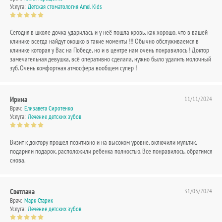
Услуга:
Детская стоматология Amel Kids
Сегодня в школе дочка ударилась и у неё пошла кровь, как хорошо, что в вашей
клинике всегда найдут окошко в такие моменты !!! Обычно обслуживаемся в
клинике которая у Вас на Победе, но и в центре нам очень понравилось ! Доктор
замечательная девушка, всё оперативно сделала, нужно было удалить молочный
зуб. Очень комфортная атмосфера вообщем супер !
Ирина
11/11/2024
Врач:
Елизавета Сиротенко
Услуга:
Лечение детских зубов
Визит к доктору прошел позитивно и на высоком уровне, включили мультик,
подарили подарок, расположили ребенка полностью. Все понравилось, обратимся
снова.
Светлана
31/05/2024
Врач:
Марк Старик
Услуга:
Лечение детских зубов