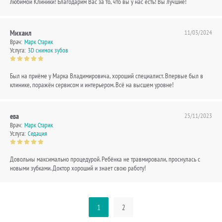
любимой Клиники! Благодарим Вас за то, что вы у нас есть! Вы лучшие!
Михаил
11/03/2024
Врач:
Марк Старик
Услуга:
3D снимок зубов
Был на приёме у Марка Владимировича, хороший специалист. Впервые был в
клинике, поражён сервисом и интерьером. Всё на высшем уровне!
ева
25/11/2023
Врач:
Марк Старик
Услуга:
Седация
Довольны максимально процедурой. Ребёнка не травмировали, проснулась с
новыми зубками. Доктор хороший и знает свою работу!
1
2