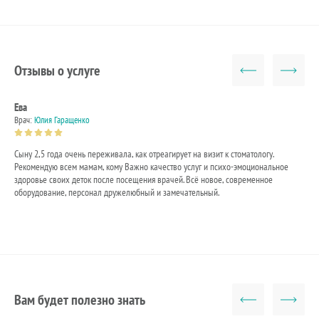
Отзывы о услуге
Ева
Евг
Врач:
Юлия Гаращенко
Врач
Сыну 2,5 года очень переживала, как отреагирует на визит к стоматологу.
Кач
Рекомендую всем мамам, кому Важно качество услуг и психо-эмоциональное
хож
здоровье своих деток после посещения врачей. Всё новое, современное
вни
оборудование, персонал дружелюбный и замечательный.
Вам будет полезно знать