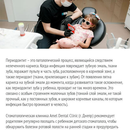
Периодонтит – это патологический процесс, являющийся следствием
нелеченного кариеса. Когда инфекция повреждает зубную эмаль, ткани
зуба, поражает пульпу и часть зуба, расположенную в корневой зоне, а
также периодонт (ткани, прилегающие к зубам). От появления пятна
кариеса на зубной эмали до момента, когда развивается такое осложнение,
как периодонтит зуба у ребенка, проходит не так много времени. Это
связано с особым строением молочных зубов (тонкий слой эмали, не такой
прочный, как у постоянных зубов, и широкие корневые каналы, по которым
инфекция быстро проникает в челюсть).
Стоматологическая клиника Amel Dental Clinic (г. Днепр) рекомендует
родителям регулярно посещать с ребенком детского стоматолога, чтобы
обнаружить болезни ротовой полости на ранней стадии и предупредить