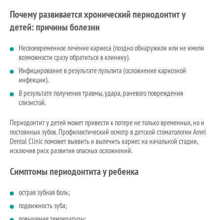
Почему развивается хронический периодонтит у
детей: причины болезни
Несвоевременное лечение кариеса (поздно обнаружили или не имели
возможности сразу обратиться в клинику).
Инфицирование в результате пульпита (осложнение кариозной
инфекции).
В результате получения травмы, удара, раневого повреждения
слизистой.
Периодонтит у детей может привести к потере не только временных, но и
постоянных зубов. Профилактический осмотр в детской стоматологии Amel
Dental Clinic поможет выявить и вылечить кариес на начальной стадии,
исключив риск развития опасных осложнений.
Симптомы периодонтита у ребенка
острая зубная боль;
подвижность зуба;
повышение температуры;