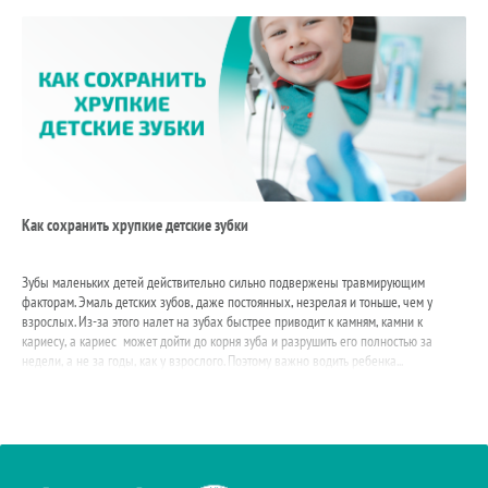
Как сохранить хрупкие детские зубки
Как
Зубы маленьких детей действительно сильно подвержены травмирующим
Во 
факторам. Эмаль детских зубов, даже постоянных, незрелая и тоньше, чем у
пре
взрослых. Из-за этого налет на зубах быстрее приводит к камням, камни к
сил
кариесу, а кариес может дойти до корня зуба и разрушить его полностью за
буд
недели, а не за годы, как у взрослого. Поэтому важно водить ребенка...
вли
пов