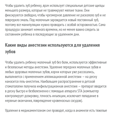
Чтобы удалить зуб ребенку, врач использует специальные детские щипцы
меньшего размера, которые не травмируют мягкие ткани. Они
фиксируются свободно, чтобы чрезмерное давление не раскололо зуб и не
повредило эмаль. Под молочным зарождается новый постоянный зуб,
поэтому все манипуляции нужно проводить с особой осторожностью. Сама
процедура занимает немного времени, но не менее важно следить за
состоянием ребенка в последующие за удалением дни.
Какие виды анестезии используются для удаления
зубов
Чтобы удалить ребенку молочный зуб без боли, используются эффективные
и безопасные методы анестезии. Удаление передних молочных зубов и
любых здоровых молочных зубов, корни которых уже рассосались,
выполняется с применением аппликационной анестезии — на десну
наносится гель-анестетик. Наибольшее распространение в детской
стоматологии получила инфильтрационная анестезия — препарат вводится
в десну быстро и безболезненно с помощью аппарата STA (компьютер
контролирует дозировку, точность инъекции, исключает попадание в
нервные окончания, повреждение кровеносных сосудов).
Удаление в медикаментозном сне проводят, когда в анамнезе есть тяжелые