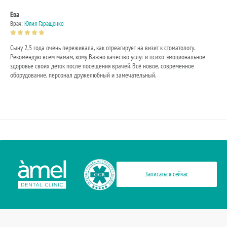
Ева
Евг
Врач:
Юлия Гаращенко
Врач
Сыну 2,5 года очень переживала, как отреагирует на визит к стоматологу.
Кач
Рекомендую всем мамам, кому Важно качество услуг и психо-эмоциональное
хож
здоровье своих деток после посещения врачей. Всё новое, современное
вни
оборудование, персонал дружелюбный и замечательный.
Записаться сейчас