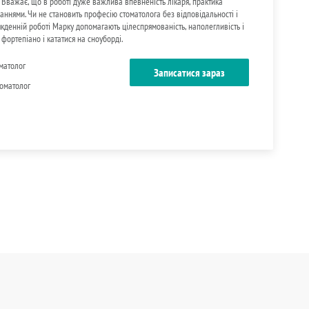
 Вважає, що в роботі дуже важлива впевненість лікаря, практика
аннями. Чи не становить професію стоматолога без відповідальності і
кденній роботі Марку допомагають цілеспрямованість, наполегливість і
 фортепіано і кататися на сноуборді.
матолог
Записатися зараз
томатолог