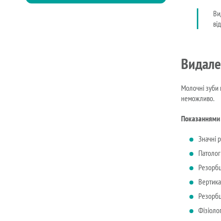
Ви
ві
Видале
Молочні зуби 
неможливо.
Показаннями 
Значні 
Патолог
Резорбц
Вертика
Резорбц
Фізіолог