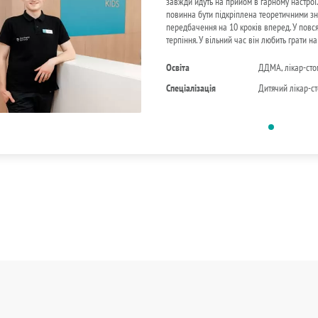
завжди йдуть на прийом в гарному настрої.
повинна бути підкріплена теоретичними зн
передбачення на 10 кроків вперед. У повся
терпіння. У вільний час він любить грати на
Освіта
ДДМА, лікар-сто
Спеціалізація
Дитячий лікар-с