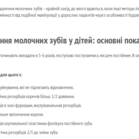
далення молочних зубів – крайній захід, до якого вдаються, коли інші методи л
дмінності від подібної маніпуляції у дорослих пацієнтів через особливості буд
ння молочних зубів у дітей: основні пок
починають випадати в 5-6 років, поступово поступаючись місцем постійним. В
для цього є:
руйнування, які не підлягають відновленню.
ічна резорбція коренів більш 1/2 довжини.
ія в зоні фуркации, внутріканальная резорбція.
льне витончення кореня.
ія кортикальної пластинки фолікула постійного зуба.
ічна резорбція 2/3 до зміни зуба.