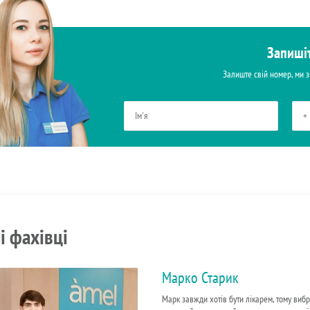
Запиші
Залиште свій номер, ми 
і фахівці
Марко Старик
Марк завжди хотів бути лікарем, тому вибр