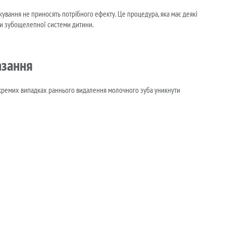
ікування не приносять потрібного ефекту. Це процедура, яка має деякі
ови зубощелепної системи дитини.
азання
 окремих випадках раннього видалення молочного зуба уникнути