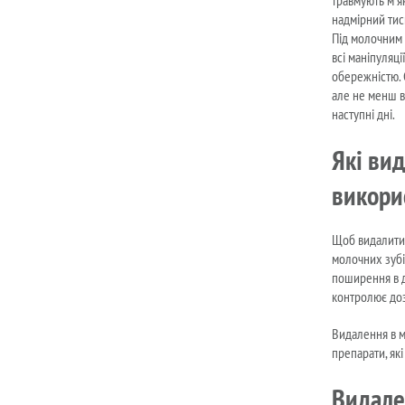
надмірний тис
Під молочним 
всі маніпуляц
обережністю. 
але не менш в
наступні дні.
Які вид
викори
Щоб видалити 
молочних зубі
поширення в д
контролює доз
Видалення в ме
препарати, які
Видален