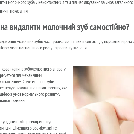
нтит молочного зуба у неконтактних дітей під час лікування за умов загальног
тичні показання.
на видалити молочний зуб самостійно?
идалення молочних зубів має прийматися тільки після огляду порожнини рота сто
днією з умов повноцінного росту та розвитку щелепи.
сткова тканина зубочелюстного апарату
рмується під механічним
вантаженням. Саме молочні зуби
безпечують жувальне навантаження, яке
однією з умов нормального розвитку
сткової тканини.
зуб дитині, лікар використовує
ячі щипці меншого розміру, які не
кі тканини. Вони фіксуються вільно, щоб