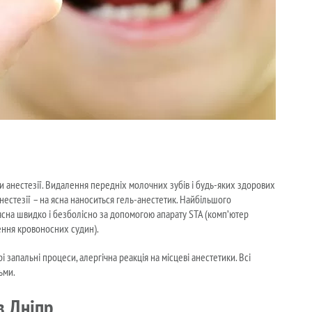
 анестезії. Видалення передніх молочних зубів і будь-яких здорових
анестезії – на ясна наноситься гель-анестетик. Найбільшого
 ясна швидко і безболісно за допомогою апарату STA (комп’ютер
ження кровоносних судин).
 запальні процеси, алергічна реакція на місцеві анестетики. Всі
ьми.
в Дніпр