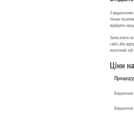
З видаленням 
тільки позити
відвідати наш
Записатися на
сайті, або від
молочний зуб 
Ціни н
Процеду
Видалення т
Видалення т