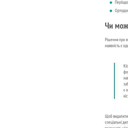
Періодо
Ортодон
Чи мож
Рішення про в
наявність є о
Кі
фо
на
за
є 
кі
Щоб видалити 
спеціальні дит
травмують м’я