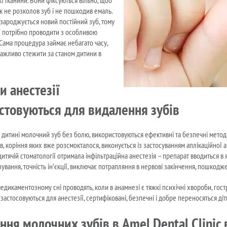
к не розколов зуб і не пошкодив емаль.
зароджується новий постійний зуб, тому
ії потрібно проводити з особливою
Сама процедура займає небагато часу,
ажливо стежити за станом дитини в
и анестезії
стовуються для видалення зубів
дитині молочний зуб без болю, використовуються ефективні та безпечні методи
в, коріння яких вже розсмокталося, виконується із застосуванням аплікаційної 
итячій стоматології отримала інфільтраційна анестезія – препарат вводиться в
ування, точність ін’єкції, виключає потрапляння в нервові закінчення, пошкод
дикаментозному сні проводять, коли в анамнезі є тяжкі психічні хвороби, гострі
 застосовуються для анестезії, сертифіковані, безпечні і добре переносяться діт
ня молочних зубів в Amel Dental Clinic 