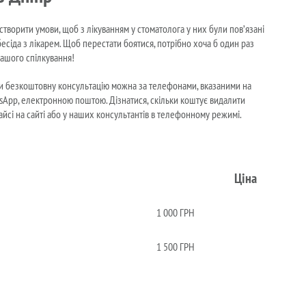
творити умови, щоб з лікуванням у стоматолога у них були пов’язані
есіда з лікарем. Щоб перестати боятися, потрібно хоча б один раз
нашого спілкування!
мати безкоштовну консультацію можна за телефонами, вказаними на
hatsApp, електронною поштою. Дізнатися, скільки коштує видалити
айсі на сайті або у наших консультантів в телефонному режимі.
Ціна
1 000 ГРН
1 500 ГРН