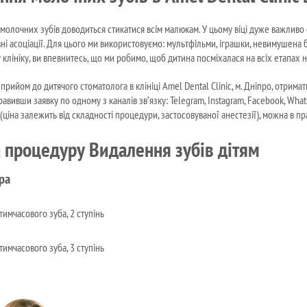
молочних зубів доводиться стикатися всім малюкам. У цьому віці дуже важливо с
вні асоціації. Для цього ми використовуємо: мультфільми, іграшки, невимушена б
у клініку, ви впевнитесь, що ми робимо, щоб дитина посміхалася на всіх етапах 
 прийом до дитячого стоматолога в клініці Amel Dental Clinic, м. Дніпро, отри
правивши заявку по одному з каналів зв’язку: Telegram, Instagram, Facebook, W
(ціна залежить від складності процедури, застосовуваної анестезії), можна в пр
а процедуру Видалення зубів дітям
ра
имчасового зуба, 2 ступінь
имчасового зуба, 3 ступінь