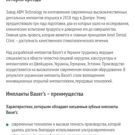
Завод ABM Technology по изготовлению современных высококачественных
дентальных имплантов открылся в 2018 году в Днепре. Этому
предшествовало три года подготовки, два из которых ушло на исследования,
клинические испытания продукта и доведение его до совершенства.
Главная цель проекта, которая является и главным принципом Amel Dental
Clinic – доступность качественного стоматологического лечения.
Над разработкой имплантов Bauer’s в Украине трудились ведущие
специалисты в области челюстно-лицевой хирургии, конструкторы и
имплантологи из Швейцарии, Украины, Германии, Эстонии. Производство
осуществляется на высокоточном современном японском оборудовании. В
результате украинские импланты Bauer’s стали воплощением
инновационных открытий имплантологии, передовых технологий.
Импланты Bauer’s – преимущества
Характеристики, которыми обладают несъемные зубные импланты
Bauer’s:
современные технологии и высокая точность производства, которой
удалось достичь благодаря использованию ультрасовременного