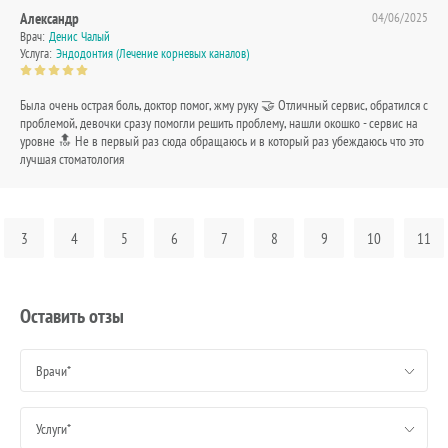
Александр
04/06/2025
Врач:
Денис Чалый
Услуга:
Эндодонтия (Лечение корневых каналов)
Была очень острая боль, доктор помог, жму руку 🤝 Отличный сервис, обратился с
проблемой, девочки сразу помогли решить проблему, нашли окошко - сервис на
уровне 🔝 Не в первый раз сюда обращаюсь и в который раз убеждаюсь что это
лучшая стоматология
3
4
5
6
7
8
9
10
11
Оставить отзы
Врачи*
Услуги*