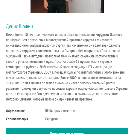
Денис Шашин
Имеет более 10 лет практического опыта в области дентальной хирургии. Является
приверженцем применения в повседневной практике хирурга-стоматолога
инновационной ультразвуковой хирургии, так как именно она дает возможность
проводить хирургические вмешательства быстро и без неприятных болезненных
ощущений. Такие методики позволяют максимально сохранять костную ткань и
сводить риск осложнений к нулю. Посетил более 15 практических курсов и
семинаров за рубежом. Действительный член ассоциации ITI и ассоциации
имплантологов Украины. С 2009 г. посещал курсы по имплатологии, с этого времени
начал ставить дентальные имплантаты. Более 1000 установленных имплантатов за
2018-2019 г. Для Дениса большое значение имеет профессиональный рост и
развитие, поэтому он регулярно посещает курсы и мастер-классы не только в Украине,
но и за ее пределами Это дает ему возможность изучать самые прогрессивные
методики лечения, которые потом он применяет на практике.
Образование
ДГМА, врач-стоматолог
Специализация
Хирургия
Записаться к врачу