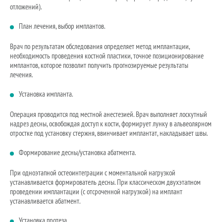
отложений).
План лечения, выбор имплантов.
Врач по результатам обследования определяет метод имплантации,
необходимость проведения костной пластики, точное позиционирование
имплантов, которое позволит получить прогнозируемые результаты
лечения.
Установка импланта.
Операция проводится под местной анестезией. Врач выполняет лоскутный
надрез десны, освобождая доступ к кости, формирует лунку в альвеолярном
отростке под установку стержня, ввинчивает имплантат, накладывает швы.
Формирование десны/установка абатмента.
При одноэтапной остеоинтеграции с моментальной нагрузкой
устанавливается формирователь десны. При классическом двухэтапном
проведении имплантации (с отсроченной нагрузкой) на имплант
устанавливается абатмент.
Установка протеза.