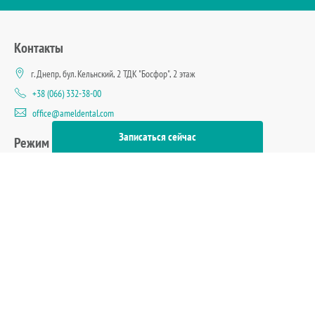
Контакты
г. Днепр, бул. Кельнский, 2 ТДК "Босфор", 2 этаж
+38 (066) 332-38-00
office@ameldental.com
Записаться cейчас
Режим работы
Пн-Пт: 09.00 - 18.00
Сб-Вс: 09.00 - 18.00
Принимаем к оплате:
Политика конфиденциальности
© 2026. Amel Dental Clinic