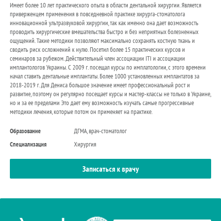
Имеет более 10 лет практического опыта в области дентальной хирургии. Является
приверженцем применения в повседневной практике хирурга-стоматолога
инновационной ультразвуковой хирургии, так как именно она дает возможность
проводить хирургические вмешательства быстро и без неприятных болезненных
ощущений. Такие методики позволяют максимально сохранять костную ткань и
сводить риск осложнений к нулю. Посетил более 15 практических курсов и
семинаров за рубежом. Действительный член ассоциации ITI и ассоциации
имплантологов Украины. С 2009 г. посещал курсы по имплатологии, с этого времени
начал ставить дентальные имплантаты. Более 1000 установленных имплантатов за
2018-2019 г. Для Дениса большое значение имеет профессиональный рост и
развитие, поэтому он регулярно посещает курсы и мастер-классы не только в Украине,
но и за ее пределами Это дает ему возможность изучать самые прогрессивные
методики лечения, которые потом он применяет на практике.
Образование
ДГМА, врач-стоматолог
Специализация
Хирургия
Записаться к врачу