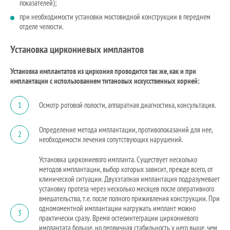
показателей);
при необходимости установки мостовидной конструкции в переднем
отделе челюсти.
Установка циркониевых имплантов
Установка имплантатов из циркония проводится так же, как и при
имплантации с использованием титановых искусственных корней:
1
Осмотр ротовой полости, аппаратная диагностика, консультация.
Определение метода имплантации, противопоказаний для нее,
2
необходимости лечения сопутствующих нарушений.
Установка циркониевого импланта. Существует несколько
методов имплантации, выбор которых зависит, прежде всего, от
клинической ситуации. Двухэтапная имплантация подразумевает
установку протеза через несколько месяцев после оперативного
вмешательства, т.е. после полного приживления конструкции. При
одномоментной имплантации нагружать имплант можно
3
практически сразу. Время остеоинтеграции циркониевого
имплантата больше, но первичная стабильность у него выше, чем