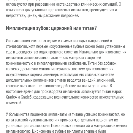
используются при разрешении нестандартных клинических ситуаций. О
показаниях для установки циркониевых имплантов, преимуществах и
недостатках, ценах, мы расскажем подробнее.
Имплантация зубов: цирконий или титан?
Имплантология считается одним из самых молодых направлений в
стоматологии, хотя первые искусственные зубные корни были установлены
еще в шестидесятых годах прошлого столетия. Изначально для изготовления
имплантов использовались титан — как материал с хорошей
приживаемостью и гипоаллергенными свойствами. Титан без добавок
является достаточно мягким материалом, поэтому для изготовления
искусственных корней инженеры используют его сплавы. В качестве
дополнительных компонентов в титан вводятся ванадий, алюминий,
которые оказывают негативное воздействие на ткани организма. В
настоящее время для производства имплантов используется титан марок
Grade4 и Grade5, содержащие незначительное количество нежелательных
примесей.
У большинства пациентов имплантаты из титана успешно приживаются, но
из-за высокой чувствительности к примесям, отдельным пациентам их
установка противопоказана. Поиск новых технологий и материалов изменил
имплантологию. Циркониевые зубные импланты впервые были