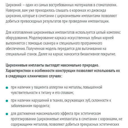
Цирконий — один из самых востребованных материалов в стоматологии.
Наверное, вам уже приходилось слышать о коронках из диоксида
циркония, которые в сочетании с циркониевыми имплантами позволяют
добиться превосходных результатов при проведении имплантации.
Для изготовления циркониевых имплантатов используется целый комплекс
оборудования. Моделирование каркаса искусственных зубных корней
выполняется с помощью сканера и специального программного
обеспечения. Полученная модель передается для вытачивания на
специальный станок. Далее на каркас наносится биоактивное покрытие.
Циркониевые импланты выглядят максимально природно.
Характеристики и особенности конструкции позволяют использовать их
в следующих клинических случаях:
при наличии у пациента аллергии на металлы, повышенной
чувствительности к титану и его сплавам;
при наличии нарушений в тканях, окружающих зуб, склонности к
заболеваниям пародонта;
для достижения максимального эффекта при эстетическом
протезировании (циркониевые имплантаты в сочетании с коронками, не
содержащими металлов, позволяют добиться прекрасных эстетических