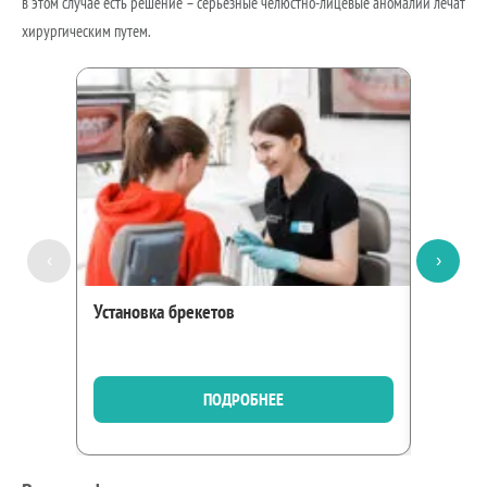
в этом случае есть решение – серьезные челюстно-лицевые аномалии лечат
хирургическим путем.
‹
›
Установка брекетов
Исправл
ПОДРОБНЕЕ