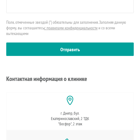
Поля, отмеченные звездой (*) обязательны для заполнения. Заполняя данную
форму, вы соглашаетесь
с правилами конфиденциальности
и со всеми
вытекающими
Контактная информация о клинике
г. Днепр, бул.
Екатеринославский, 2 ТДК
"Босфор", 2 этаж