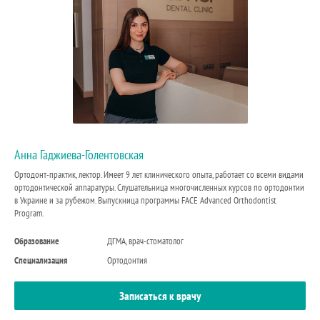
Анна Гаджиева-Голентовская
Ортодонт-практик, лектор. Имеет 9 лет клинического опыта, работает со всеми видами
ортодонтической аппаратуры. Слушательница многочисленных курсов по ортодонтии
в Украине и за рубежом. Выпускница программы FACE Advanced Orthodontist
Program.
Образование
ДГМА, врач-стоматолог
Специализация
Ортодонтия
Записаться к врачу