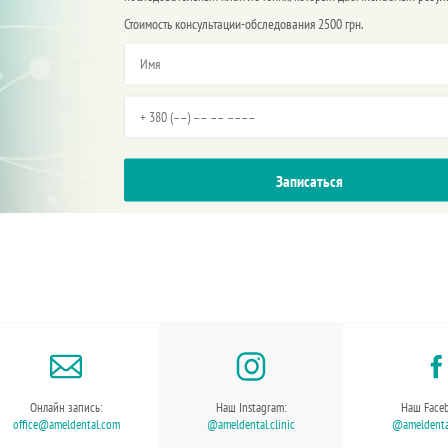
Стоимость консультации-обследования 2500 грн.
Онлайн запись:
Наш Instagram:
Наш Face
office@ameldental.com
@ameldental.clinic
@ameldental