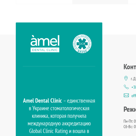
Кон
г. 
+3
of
Amel Dental Clinic
– единственная
в Украине стоматологическая
Реж
клиника, которая получила
Пн-Пт: 0
международную аккредитацию
Сб-Вс: 0
Global Clinic Rating и вошла в