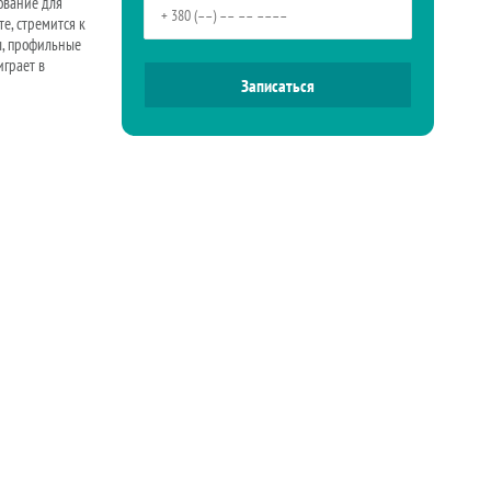
ование для
е, стремится к
ы, профильные
играет в