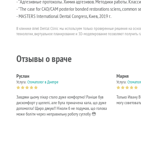
- "Адгезивные протоколы. Химия адгезивов. Методики работы. Классиф
- "The case for CAD/CAM posterior bonded restorations sciens, common se
- MASTERS International Dental Congress, Киев, 2019 г.
В клинике Amel Dental Clinic мы используем только проверенные решения на ос
технологии, виртуальное планирование и 3D-моделирование позволяют получить г
Отзывы о враче
Руслан
Мария
Услуга:
Стоматолог в Днепре
Услуга:
Стоматол
Завдяки цьому лікар стало дуже комфортно! Раніше був
Только Ивану В
дискомфорт у щелепі, але була приначена капа, що дуже
могу советоват
допомогла! Щиро дякую!! Ніколи б не подумав, що голова
може боліти через неправильну роботу суглобу 😳