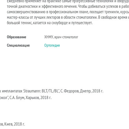
Ежедневно применяет на практике самые прогрессивные технологии и оборуд
точной диагностики и эффективного лечения. Чтобы добиваться успехов в работ
самосовершенствованию в профессиональном плане, посещает тренинги, курс
мастер-классы от лучших лекторов в области стоматологии. В свободное время 
большой теннис, катается на сноуборде и путешествует.
Образование
ХНМУ, врач-стоматолог
Специализация
Ортопедия
имплантатах Straumann: BLT/TL/BL", С. Федоров, Днепр, 2018 г.
", С.А. Блум, Харьков, 2018 г.
ов, Киев, 2018 г.