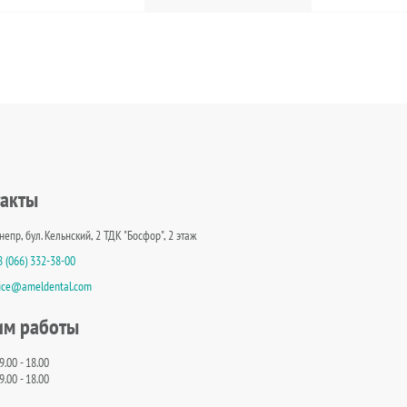
такты
Днепр, бул. Кельнский, 2 ТДК "Босфор", 2 этаж
8 (066) 332-38-00
fice@ameldental.com
им работы
9.00 - 18.00
9.00 - 18.00