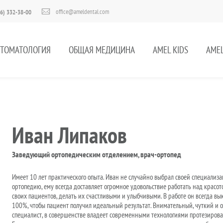
office@ameldental.com
6) 332-38-00
СТОМАТОЛОГИЯ
ОБЩАЯ МЕДИЦИНА
AMEL KIDS
AMEL
Иван Липаков
Заведующий ортопедическим отделением, врач-ортопед
Имеет 10 лет практического опыта. Иван не случайно выбрал своей специализ
ортопедию, ему всегда доставляет огромное удовольствие работать над красот
своих пациентов, делать их счастливыми и улыбчивыми. В работе он всегда вы
100%, чтобы пациент получил идеальный результат. Внимательный, чуткий и 
специалист, в совершенстве владеет современными технологиями протезирова