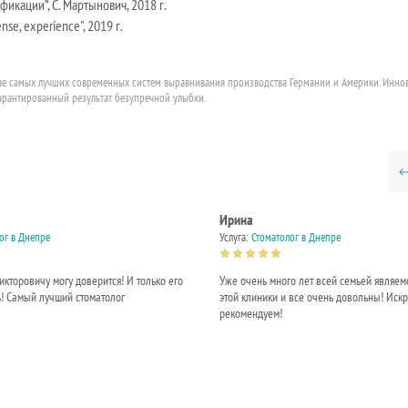
икации”, С. Мартынович, 2018 г.
nse, experience", 2019 г.
нове самых лучших современных систем выравнивания производства Германии и Америки. Инн
арантированный результат безупречной улыбки.
Ирина
ог в Днепре
Услуга:
Стоматолог в Днепре
икторовичу могу доверится! И только его
Уже очень много лет всей семьей являем
ь! Самый лучший стоматолог
этой клиники и все очень довольны! Иск
рекомендуем!