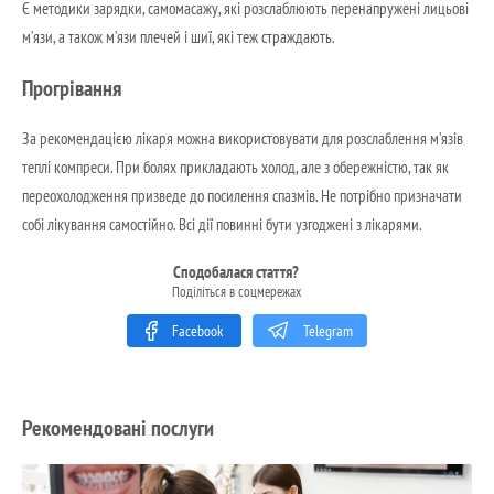
Є методики зарядки, самомасажу, які розслаблюють перенапружені лицьові
м’язи, а також м’язи плечей і шиї, які теж страждають.
Прогрівання
За рекомендацією лікаря можна використовувати для розслаблення м’язів
теплі компреси. При болях прикладають холод, але з обережністю, так як
переохолодження призведе до посилення спазмів. Не потрібно призначати
собі лікування самостійно. Всі дії повинні бути узгоджені з лікарями.
Сподобалася стаття?
Поділіться в соцмережах
Facebook
Telegram
Рекомендовані послуги