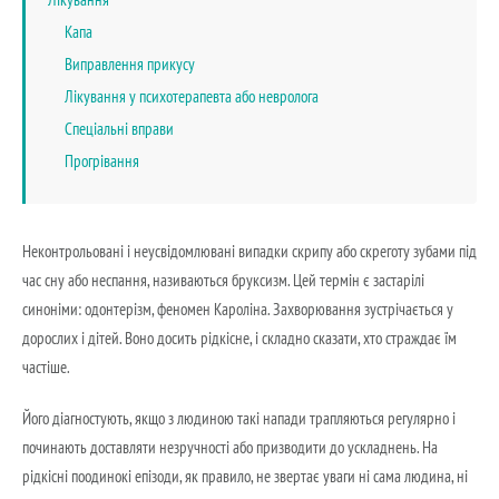
Капа
Виправлення прикусу
Лікування у психотерапевта або невролога
Спеціальні вправи
Прогрівання
Неконтрольовані і неусвідомлювані випадки скрипу або скреготу зубами під
час сну або неспання, називаються бруксизм. Цей термін є застарілі
синоніми: одонтерізм, феномен Кароліна. Захворювання зустрічається у
дорослих і дітей. Воно досить рідкісне, і складно сказати, хто страждає їм
частіше.
Його діагностують, якщо з людиною такі напади трапляються регулярно і
починають доставляти незручності або призводити до ускладнень. На
рідкісні поодинокі епізоди, як правило, не звертає уваги ні сама людина, ні