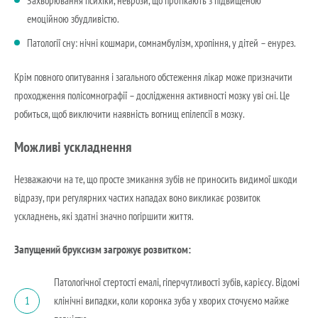
Захворювання психіки, неврози, що протікають з підвищеною
емоційною збудливістю.
Патології сну: нічні кошмари, сомнамбулізм, хропіння, у дітей – енурез.
Крім повного опитування і загального обстеження лікар може призначити
проходження полісомнографії – дослідження активності мозку уві сні. Це
робиться, щоб виключити наявність вогнищ епілепсії в мозку.
Можливі ускладнення
Незважаючи на те, що просте змикання зубів не приносить видимої шкоди
відразу, при регулярних частих нападах воно викликає розвиток
ускладнень, які здатні значно погіршити життя.
Запущений бруксизм загрожує розвитком:
Патологічної стертості емалі, гіперчутливості зубів, карієсу. Відомі
клінічні випадки, коли коронка зуба у хворих сточуємо майже
1