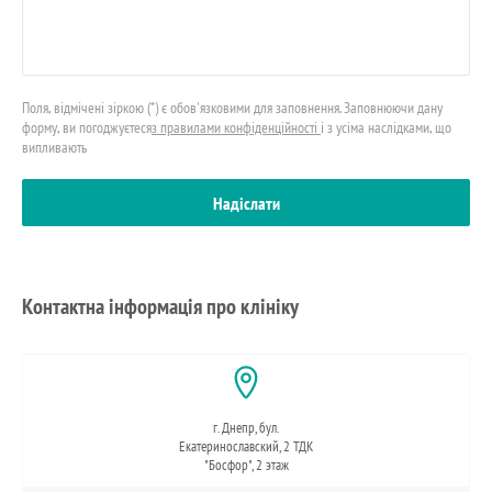
Поля, відмічені зіркою (*) є обов'язковими для заповнення. Заповнюючи дану
форму, ви погоджуєтеся
з правилами конфіденційності
і з усіма наслідками, що
випливають
Контактна інформація про клініку
г. Днепр, бул.
Екатеринославский, 2 ТДК
"Босфор", 2 этаж