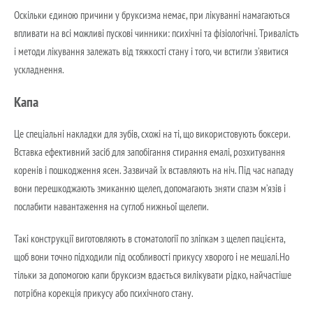
Оскільки єдиною причини у бруксизма немає, при лікуванні намагаються
впливати на всі можливі пускові чинники: психічні та фізіологічні. Тривалість
і методи лікування залежать від тяжкості стану і того, чи встигли з’явитися
ускладнення.
Капа
Це спеціальні накладки для зубів, схожі на ті, що використовують боксери.
Вставка ефективний засіб для запобігання стирання емалі, розхитування
коренів і пошкодження ясен. Зазвичай їх вставляють на ніч. Під час нападу
вони перешкоджають змиканню щелеп, допомагають зняти спазм м’язів і
послабити навантаження на суглоб нижньої щелепи.
Такі конструкції виготовляють в стоматології по зліпкам з щелеп пацієнта,
щоб вони точно підходили під особливості прикусу хворого і не мешалі.Но
тільки за допомогою капи бруксизм вдається вилікувати рідко, найчастіше
потрібна корекція прикусу або психічного стану.