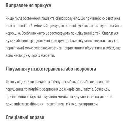
Виправлення прикусу
Якщо після обстеження пацієнта стало зрозуміло, що причиною скреготіння
став патологічний змінений прикус, то основні зусилля спрямовують на його
корекцію. Особливо часто це застосовують при лікуванні дітей. Ставляться
дужки або інші ортодонтичні конструкції. Таке лікування вимагає часу і в
перші тижні може супроводжуватися неприємними відчуттями в зубах, але
воно необхідне, щоб їх зберегти.
Лікування у психотерапевта або невролога
Якщо у людини визначили психічну нестабільність або неврологічні
порушення, то потрібно звернення до лікарів-спеціалістів. Вочевидь,
призначений лікарями лікування можна поєднувати із застосуванням
домашніх заспокійливих – валеріаною, м’ятою, пустирником.
Спеціальні вправи