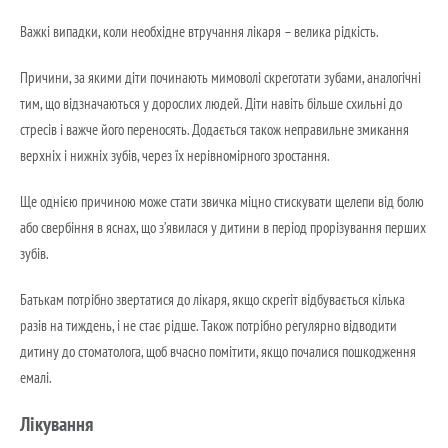
Важкі випадки, коли необхідне втручання лікаря – велика рідкість.
Причини, за якими діти починають мимоволі скреготати зубами, аналогічні
тим, що відзначаються у дорослих людей. Діти навіть більше схильні до
стресів і важче його переносять. Додається також неправильне змикання
верхніх і нижніх зубів, через їх нерівномірного зростання.
Ще однією причиною може стати звичка міцно стискувати щелепи від болю
або свербіння в яснах, що з’явилася у дитини в період прорізування перших
зубів.
Батькам потрібно звертатися до лікаря, якщо скрегіт відбувається кілька
разів на тиждень, і не стає рідше. Також потрібно регулярно відводити
дитину до стоматолога, щоб вчасно помітити, якщо почалися пошкодження
емалі.
Лікування