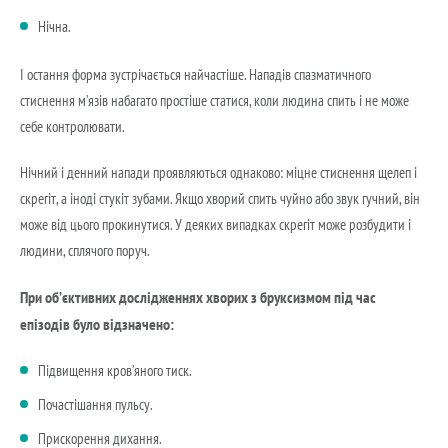
Нічна.
І остання форма зустрічається найчастіше. Нападів спазматичного
стиснення м’язів набагато простіше статися, коли людина спить і не може
себе контролювати.
Нічний і денний напади проявляються однаково: міцне стиснення щелеп і
скрегіт, а іноді стукіт зубами. Якщо хворий спить чуйно або звук гучний, він
може від цього прокинутися. У деяких випадках скрегіт може розбудити і
людини, сплячого поруч.
При об’єктивних дослідженнях хворих з бруксизмом під час
епізодів було відзначено:
Підвищення кров’яного тиск.
Почастішання пульсу.
Прискорення дихання.