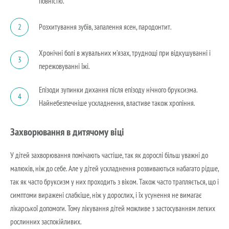
повністю.
Розхитування зубів, запалення ясен, пародонтит.
2
Хронічні болі в жувальних м’язах, труднощі при відкушуванні і
3
пережовуванні їжі.
Епізоди зупинки дихання після епізоду нічного бруксизма.
4
Найнебезпечніше ускладнення, властиве також хропіння.
Захворювання в дитячому віці
У дітей захворювання помічають частіше, так як дорослі більш уважні до
малюків, ніж до себе. Але у дітей ускладнення розвиваються набагато рідше,
так як часто бруксизм у них проходить з віком. Також часто трапляється, що і
симптоми виражені слабкіше, ніж у дорослих, і їх усунення не вимагає
лікарської допомоги. Тому лікування дітей можливе з застосуванням легких
рослинних заспокійливих.