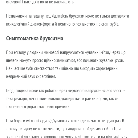
оточуючі, і наслідків вони не викликають.
Незважаючи на гадану нешкідливість бруксизм може не тільки доставляти
психологічний дискомфорт, а й негативно позначатися на стані зубів.
Симптоматика бруксизма
При епізоду у людини мимоволі напружуються жувальні м’язи, через що
щелепи можуть просто щільно замикатися, або починати жувальні рухи.
Найчастіше зуби стискаються так щільно, що виходить характерний
неприємний звук скреготіння.
Іноді людина може так робити через нервового напруження або злості –
така реакція, хоч і є мимовільної, укладається в рамки норми, так як
трапляється рідко і має певні причини.
При бруксизмі ж епізоди відбуваються кожен день, часто не один раз. В
такому випадку не варто чекати, що синдром пройде самостійно. При
зверненні до лікаря захворювання можуть діагностувати на підставі ряду