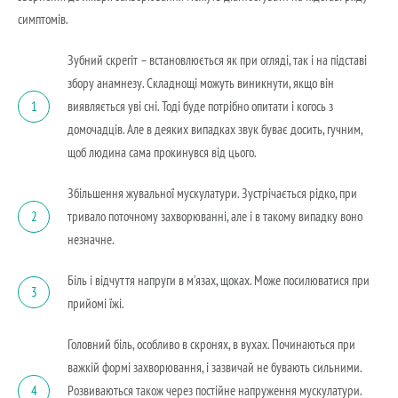
симптомів.
Зубний скрегіт – встановлюється як при огляді, так і на підставі
збору анамнезу. Складнощі можуть виникнути, якщо він
виявляється уві сні. Тоді буде потрібно опитати і когось з
1
домочадців. Але в деяких випадках звук буває досить, гучним,
щоб людина сама прокинувся від цього.
Збільшення жувальної мускулатури. Зустрічається рідко, при
тривало поточному захворюванні, але і в такому випадку воно
2
незначне.
Біль і відчуття напруги в м’язах, щоках. Може посилюватися при
3
прийомі їжі.
Головний біль, особливо в скронях, в вухах. Починаються при
важкій формі захворювання, і зазвичай не бувають сильними.
Розвиваються також через постійне напруження мускулатури.
4