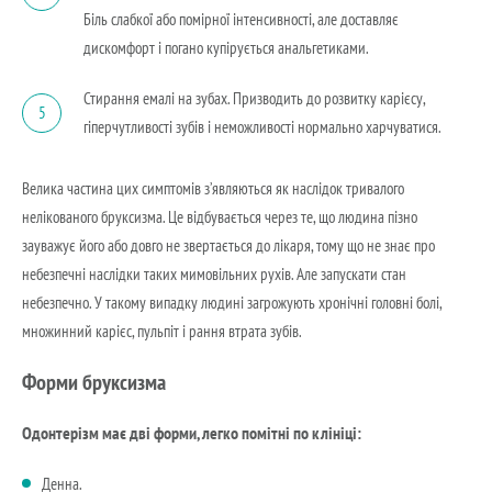
Біль слабкої або помірної інтенсивності, але доставляє
дискомфорт і погано купірується анальгетиками.
Стирання емалі на зубах. Призводить до розвитку карієсу,
5
гіперчутливості зубів і неможливості нормально харчуватися.
Велика частина цих симптомів з’являються як наслідок тривалого
нелікованого бруксизма. Це відбувається через те, що людина пізно
зауважує його або довго не звертається до лікаря, тому що не знає про
небезпечні наслідки таких мимовільних рухів. Але запускати стан
небезпечно. У такому випадку людині загрожують хронічні головні болі,
множинний карієс, пульпіт і рання втрата зубів.
Форми бруксизма
Одонтерізм має дві форми, легко помітні по клініці:
Денна.