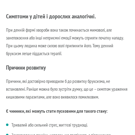
Симптоми у дітей і дорослих аналогічні.
При денній формі хвороби вона також починається мимоволі, але
занепокоєння або інші неприємні емоції можуть сприяти початку нападу.
При цьому людина може силою волі припинити його. Тому денний
бруксизм легше піддається терапії.
Причини розвитку
Причини, які достовірно приводили б до розвитку бруксизма, не
встановлені. Раніше можна було зустріти думку, що це – симптом ураження
кишковими паразитами, але воно виявилося помилковим.
Є чинники, які можуть стати пусковими для такого стану:
Тривалий або сильний стрес, життєві труднощі.