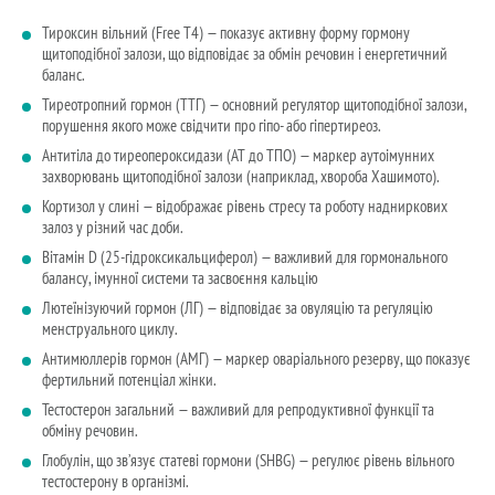
Тироксин вільний (Free T4) — показує активну форму гормону
щитоподібної залози, що відповідає за обмін речовин і енергетичний
баланс.
Тиреотропний гормон (ТТГ) — основний регулятор щитоподібної залози,
порушення якого може свідчити про гіпо- або гіпертиреоз.
Антитіла до тиреопероксидази (АТ до ТПО) — маркер аутоімунних
захворювань щитоподібної залози (наприклад, хвороба Хашимото).
Кортизол у слині — відображає рівень стресу та роботу надниркових
залоз у різний час доби.
Вітамін D (25-гідроксикальциферол) — важливий для гормонального
балансу, імунної системи та засвоєння кальцію
Лютеїнізуючий гормон (ЛГ) — відповідає за овуляцію та регуляцію
менструального циклу.
Антимюллерів гормон (АМГ) — маркер оваріального резерву, що показує
фертильний потенціал жінки.
Тестостерон загальний — важливий для репродуктивної функції та
обміну речовин.
Глобулін, що зв’язує статеві гормони (SHBG) — регулює рівень вільного
тестостерону в організмі.