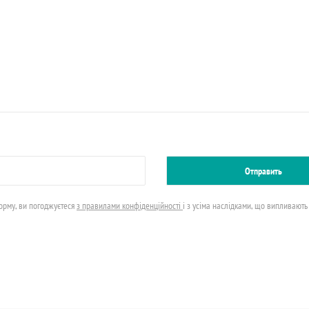
форму, ви погоджуєтеся
з правилами конфіденційності
і з усіма наслідками, що випливають