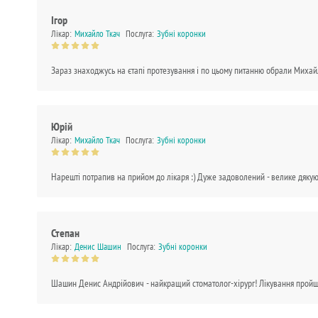
Ігор
Лікар:
Михайло Ткач
Послуга:
Зубні коронки
Зараз знаходжусь на єтапі протезування і по цьому питанню обрали Михайл
Юрій
Лікар:
Михайло Ткач
Послуга:
Зубні коронки
Нарешті потрапив на прийом до лікаря :) Дуже задоволений - велике дяку
Степан
Лікар:
Денис Шашин
Послуга:
Зубні коронки
Шашин Денис Андрійович - найкращий стоматолог-хірург! Лікування пройшло