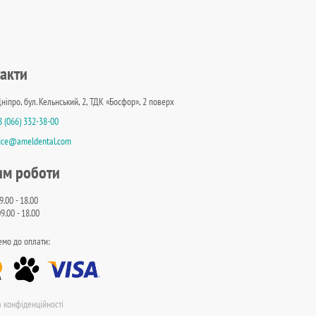
акти
Дніпро, бул. Кельнський, 2, ТДК «Босфор», 2 поверх
8 (066) 332-38-00
fice@ameldental.com
им роботи
9.00 - 18.00
9.00 - 18.00
мо до оплати:
а конфіденційності