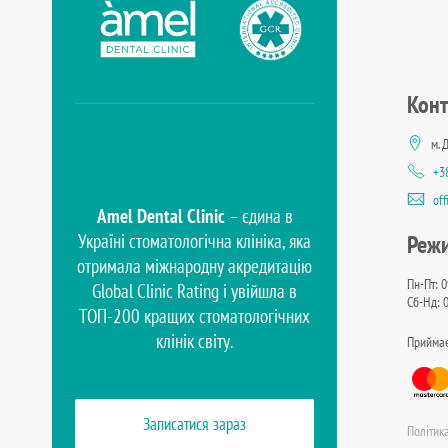
Конт
м. 
+3
of
Amel Dental Clinic
– єдина в
Україні стоматологічна клініка, яка
Реж
отримала міжнародну акредитацію
Пн-Пт: 0
Global Clinic Rating і увійшла в
Сб-Нд: 0
TOП-200 кращих стоматологічних
клінік світу.
Приймае
Записатися зараз
Політик