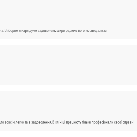
а. Вибором лікаря дуже задоволені, щиро радимо його як спеціаліста
ю
 зовсім легко та в задоволення. В клініці працюють тільки професіонали своєї справи!