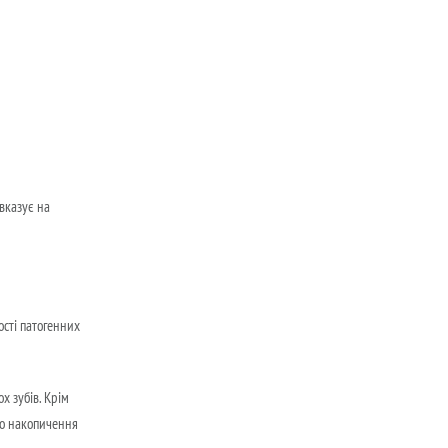
 вказує на
ості патогенних
х зубів. Крім
до накопичення