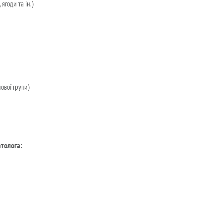
ягоди та ін.)
ової групи)
атолога: