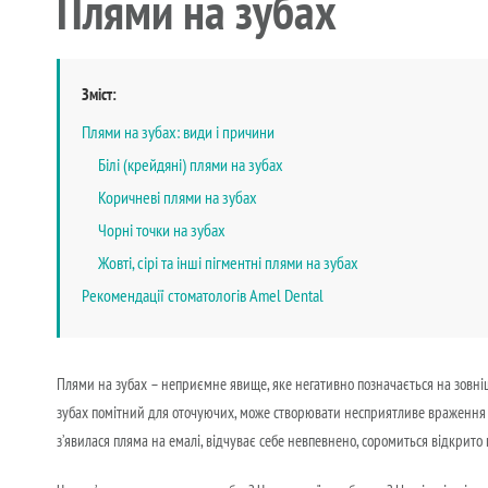
Плями на зубах
Зміст:
Плями на зубах: види і причини
Білі (крейдяні) плями на зубах
Коричневі плями на зубах
Чорні точки на зубах
Жовті, сірі та інші пігментні плями на зубах
Рекомендації стоматологів Amel Dental
Плями на зубах – неприємне явище, яке негативно позначається на зовніш
зубах помітний для оточуючих, може створювати несприятливе враження і
з’явилася пляма на емалі, відчуває себе невпевнено, соромиться відкрито 