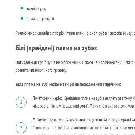
чорні смуги;
сірий колір емалі.
Розповімо докладніше про різні типи плям на емалі зубів і способи їх усун
Білі (крейдяні) плями на зубах
Натуральний колір зубів не білосніжний, а скоріше молочно-білий. І якщо н
розвиток патологічного процесу.
Біла пляма на зубі може мати різне походження і причини:
Початковий карієс. Крейдяна пляма на зубі з’являється в тому 
1
мікроорганізмів у порожнині рота). Причиною зміни структури е
Флюороз. Це патологія, пов’язана з надлишком фтору в організм
2
білих плям при флюорозі можлива також поява на емалі коричне