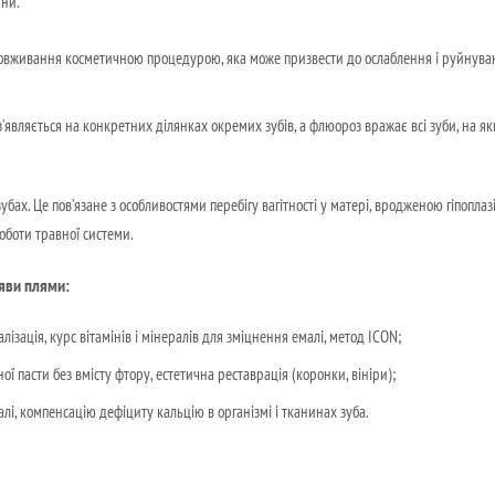
ини.
ловживання косметичною процедурою, яка може призвести до ослаблення і руйнува
з’являється на конкретних ділянках окремих зубів, а флюороз вражає всі зуби, на як
бах. Це пов’язане з особливостями перебігу вагітності у матері, вродженою гіпоплаз
оботи травної системи.
яви плями:
ізація, курс вітамінів і мінералів для зміцнення емалі, метод ICON;
ої пасти без вмісту фтору, естетична реставрація (коронки, вініри);
алі, компенсацію дефіциту кальцію в організмі і тканинах зуба.