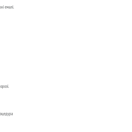
ні емалі.
орозі.
процедура