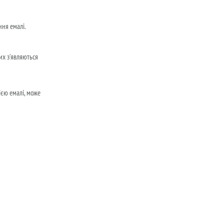
ння емалі.
их з’являються
ією емалі, може