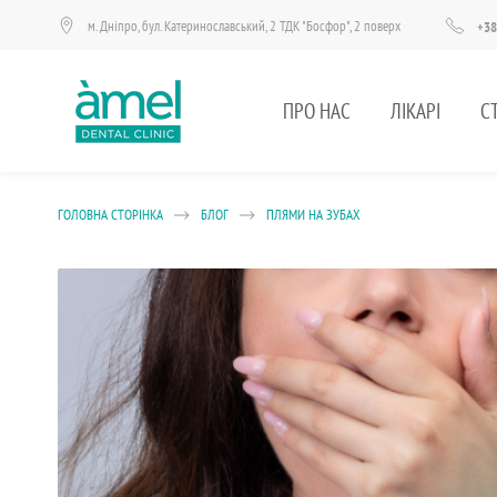
м. Дніпро, бул. Катеринославський, 2 ТДК "Босфор", 2 поверх
+38
ПРО НАС
ЛІКАРІ
С
ГОЛОВНА СТОРІНКА
БЛОГ
ПЛЯМИ НА ЗУБАХ