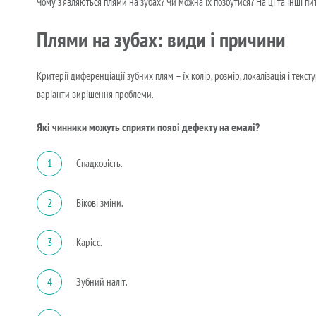
Чому з’являються плями на зубах? Чи можна їх позбутися? На ці та інші пи
Плями на зубах: види і причини
Критерії диференціації зубних плям – їх колір, розмір, локалізація і тек
варіанти вирішення проблеми.
Які чинники можуть сприяти появі дефекту на емалі?
1
Спадковість.
2
Вікові зміни.
3
Карієс.
4
Зубний наліт.