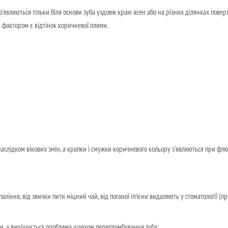
з’являються тільки біля основи зуба уздовж краю ясен або на різних ділянках поверх
 фактором є відтінок коричневої плями.
 наслідком вікових змін, а крапки і смужки коричневого кольору з’являються при флю
аління, від звички пити міцний чай, від поганої гігієни видаляють у стоматології (
и, а вирішується проблема шляхом перепломбування зуба;