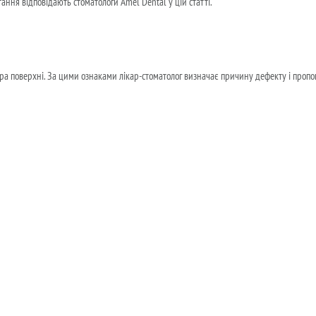
тання відповідають стоматологи Amel Dental у цій статті.
стура поверхні. За цими ознаками лікар-стоматолог визначає причину дефекту і проп