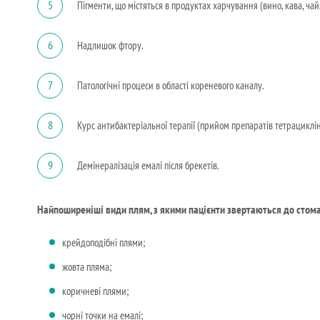
5
Пігменти, що містяться в продуктах харчування (вино, кава, чай, 
6
Надлишок фтору.
7
Патологічні процеси в області кореневого каналу.
8
Курс антибактеріальної терапії (прийом препаратів тетрациклін
9
Демінералізація емалі після брекетів.
Найпоширеніші види плям, з якими пацієнти звертаються до стом
крейдоподібні плями;
жовта пляма;
коричневі плями;
чорні точки на емалі;