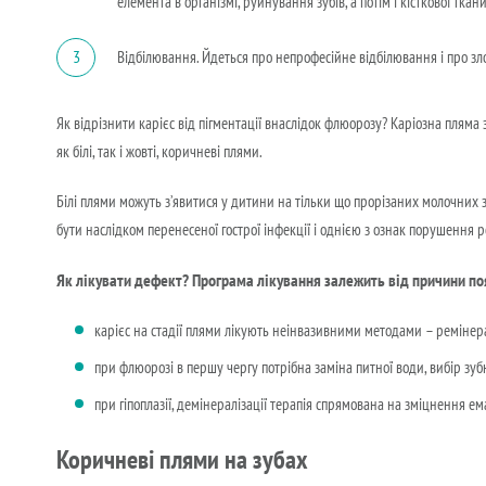
елемента в організмі, руйнування зубів, а потім і кісткової ткан
3
Відбілювання. Йдеться про непрофесійне відбілювання і про з
Як відрізнити карієс від пігментації внаслідок флюорозу? Каріозна пляма 
як білі, так і жовті, коричневі плями.
Білі плями можуть з’явитися у дитини на тільки що прорізаних молочних зу
бути наслідком перенесеної гострої інфекції і однією з ознак порушення р
Як лікувати дефект? Програма лікування залежить від причини по
карієс на стадії плями лікують неінвазивними методами – ремінерал
при флюорозі в першу чергу потрібна заміна питної води, вибір зубн
при гіпоплазії, демінералізації терапія спрямована на зміцнення ем
Коричневі плями на зубах