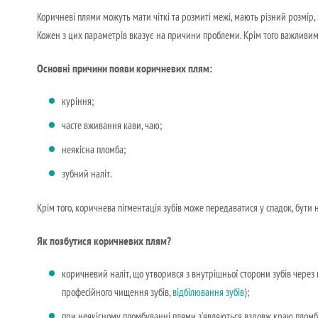
Коричневі плями можуть мати чіткі та розмиті межі, мають різний розмір, 
Кожен з цих параметрів вказує на причини проблеми. Крім того важливим
Основні причини появи коричневих плям:
куріння;
часте вживання кави, чаю;
неякісна пломба;
зубний наліт.
Крім того, коричнева пігментація зубів може передаватися у спадок, бути
Як позбутися коричневих плям?
коричневий наліт, що утворився з внутрішньої сторони зубів через п
професійного чищення зубів,
відбілювання зубів
);
при неякісному пломбуванні плями з’являються вздовж краю пломб