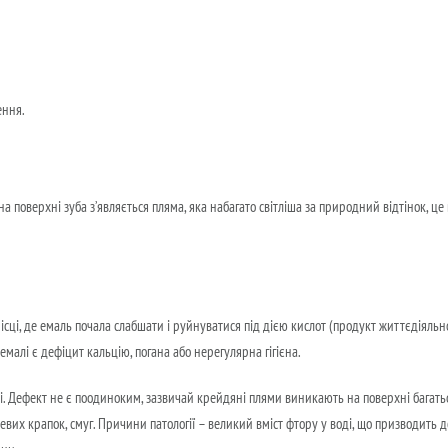
ення.
а поверхні зуба з’являється пляма, яка набагато світліша за природний відтінок, це
місці, де емаль почала слабшати і руйнуватися під дією кислот (продукт життєдіяльн
малі є дефіцит кальцію, погана або нерегулярна гігієна.
і. Дефект не є поодиноким, зазвичай крейдяні плями виникають на поверхні багатьо
вих крапок, смуг. Причини патології – великий вміст фтору у воді, що призводить 