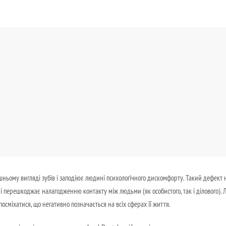
ньому вигляді зубів і заподіює людині психологічного дискомфорту. Такий дефект 
 перешкоджає налагодженню контакту між людьми (як особистого, так і ділового). Л
посміхатися, що негативно позначається на всіх сферах її життя.