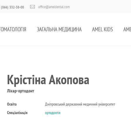
office@ameldental.com
 (066) 332-38-00
ТОМАТОЛОГІЯ
ЗАГАЛЬНА МЕДИЦИНА
AMEL KIDS
AME
Крістіна Акопова
Лікар-ортодонт
Освіта
Дніпровський державний медичний університет
Спеціалізація
ортодонтія