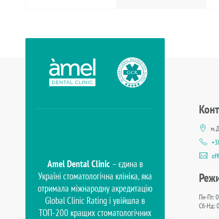
Конт
м. 
+3
of
Amel Dental Clinic
– єдина в
Україні стоматологічна клініка, яка
Реж
отримала міжнародну акредитацію
Пн-Пт: 0
Global Clinic Rating і увійшла в
Сб-Нд: 0
TOП-200 кращих стоматологічних