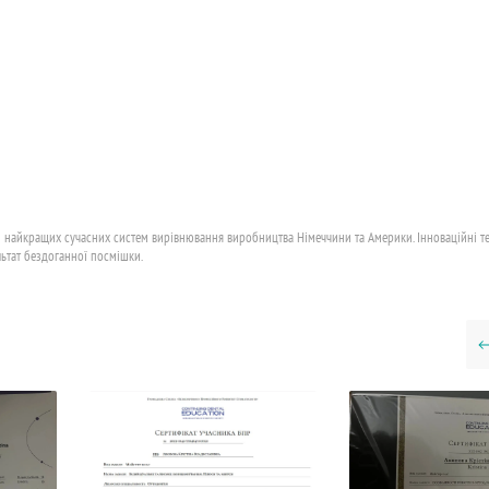
ві найкращих сучасних систем вирівнювання виробництва Німеччини та Америки. Інноваційні те
ьтат бездоганної посмішки.