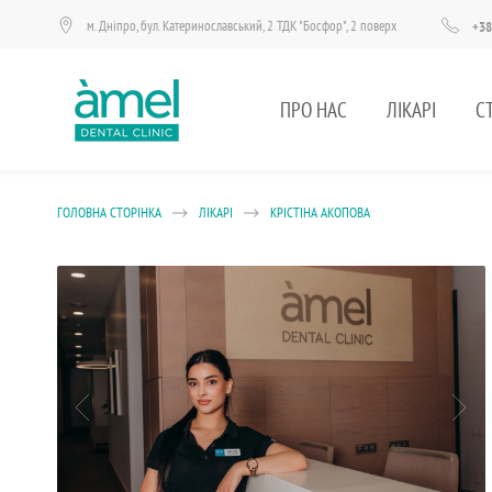
м. Дніпро, бул. Катеринославський, 2 ТДК "Босфор", 2 поверх
+38
ПРО НАС
ЛІКАРІ
С
ГОЛОВНА СТОРІНКА
ЛІКАРІ
КРІСТІНА АКОПОВА