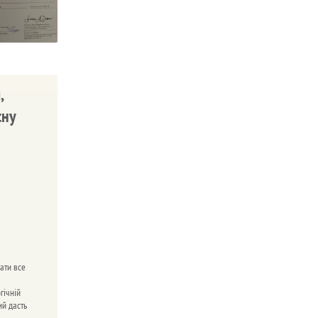
,
сну
ати все
гічній
ий дасть