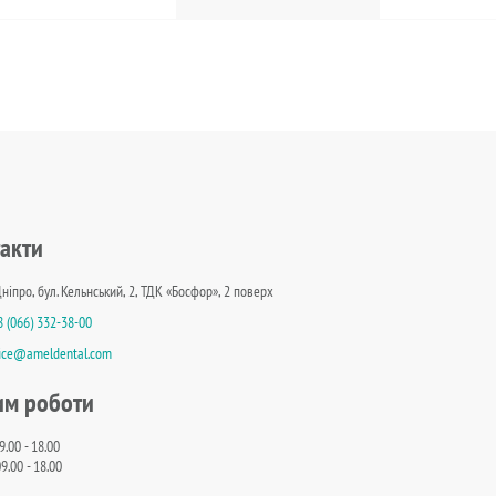
акти
Дніпро, бул. Кельнський, 2, ТДК «Босфор», 2 поверх
8 (066) 332-38-00
fice@ameldental.com
им роботи
9.00 - 18.00
9.00 - 18.00