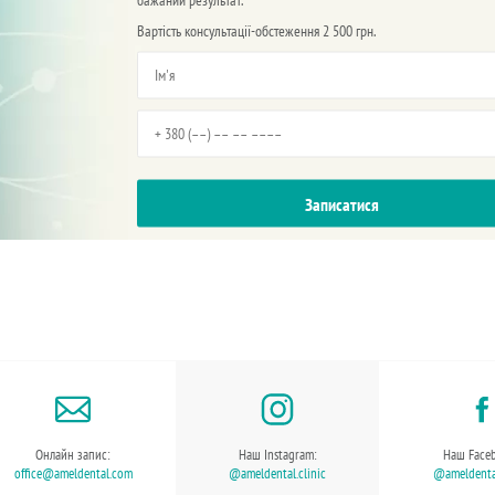
Вартість консультації-обстеження 2 500 грн.
Онлайн запис:
Наш Instagram:
Наш Face
office@ameldental.com
@ameldental.clinic
@ameldental