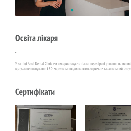
Освіта лікаря
-
У клініці Amel Dental Clinic ми використовуємо тільки перевірені рішення на осно
віртуальне планування і 3D-моделювання дозволяють отримати гарантований резул
Сертифікати