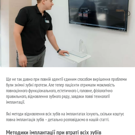
Ще не так давно при повній адентії єдиним способом вирішення проблеми
були знімні зубні протези. Але тепер пацієнти отримали можливість
повноцінного функціонального, естетичного і, головне, фізіологічно
правильного, відновлення зубного ряду, завдяки появі технології
імплантації.
Які методи відновлення всіх зубів на імплантатах існують, скільки коштує
повна імплантація зубів – детально розповідаємо в нашій статті.
Методики імплантації при втраті всіх зубів