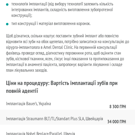
технологія імплантації (від вибору технології залежить кількість
інтегрованих імплантів, складність виготовлення зубопротезної
конструкції);
тип конструкції і матеріал виготовлення коронок.
Щоб дізнатися, скільки коштує поставити зубний імплант або повністю
відновити всі зуби на обох щелепах, потрібно записатися на консультацію до
хірурга-імплантолога в Amel Dental Clinic. На первинній консультації
фахівець проведе огляд, діагностику порожнини рота, щоб оцінити стан
зубів, кісткової тканини, ясен, з’ясує інші показання та протипоказання до
імплантації в анамнезі пацієнта, запропонує варіанти лікування і складе
план лікувальних заходів.
Ціни на процедуру: Вартість імплантації зубів при
повній адентії
Імплантація Bauer’s, Україна
8 300 ГРН
Імплантація Straumann BLT/TL/Standart Plus SLA, Швейцарія
34 000 ГРН
Імплантація Nobel Replace/Parallel, Швеція