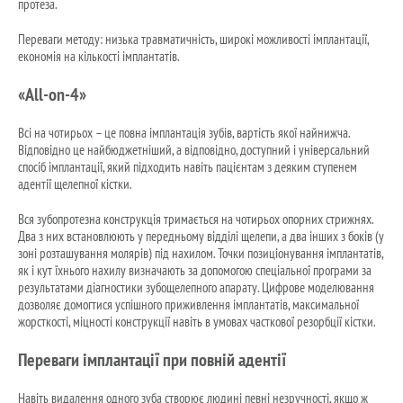
протеза.
Переваги методу: низька травматичність, широкі можливості імплантації,
економія на кількості імплантатів.
«All-on-4»
Всі на чотирьох – це повна імплантація зубів, вартість якої найнижча.
Відповідно це найбюджетніший, а відповідно, доступний і універсальний
спосіб імплантації, який підходить навіть пацієнтам з деяким ступенем
адентії щелепної кістки.
Вся зубопротезна конструкція тримається на чотирьох опорних стрижнях.
Два з них встановлюють у передньому відділі щелепи, а два інших з боків (у
зоні розташування молярів) під нахилом. Точки позиціонування імплантатів,
як і кут їхнього нахилу визначають за допомогою спеціальної програми за
результатами діагностики зубощелепного апарату. Цифрове моделювання
дозволяє домогтися успішного приживлення імплантатів, максимальної
жорсткості, міцності конструкції навіть в умовах часткової резорбції кістки.
Переваги імплантації при повній адентії
Навіть видалення одного зуба створює людині певні незручності, якщо ж