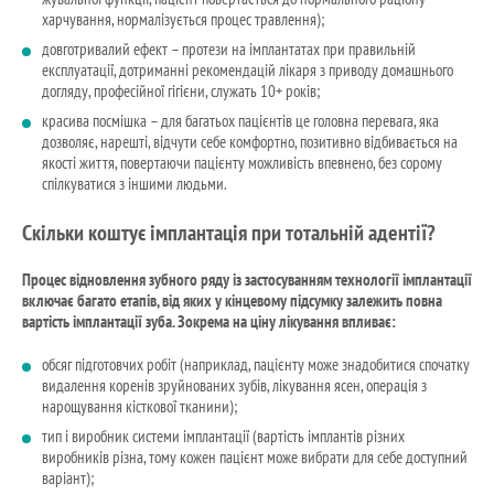
харчування, нормалізується процес травлення);
довготривалий ефект – протези на імплантатах при правильній
експлуатації, дотриманні рекомендацій лікаря з приводу домашнього
догляду, професійної гігієни, служать 10+ років;
красива посмішка – для багатьох пацієнтів це головна перевага, яка
дозволяє, нарешті, відчути себе комфортно, позитивно відбивається на
якості життя, повертаючи пацієнту можливість впевнено, без сорому
спілкуватися з іншими людьми.
Скільки коштує імплантація при тотальній адентії?
Процес відновлення зубного ряду із застосуванням технології імплантації
включає багато етапів, від яких у кінцевому підсумку залежить повна
вартість імплантації зуба. Зокрема на ціну лікування впливає:
обсяг підготовчих робіт (наприклад, пацієнту може знадобитися спочатку
видалення коренів зруйнованих зубів, лікування ясен, операція з
нарощування кісткової тканини);
тип і виробник системи імплантації (вартість імплантів різних
виробників різна, тому кожен пацієнт може вибрати для себе доступний
варіант);