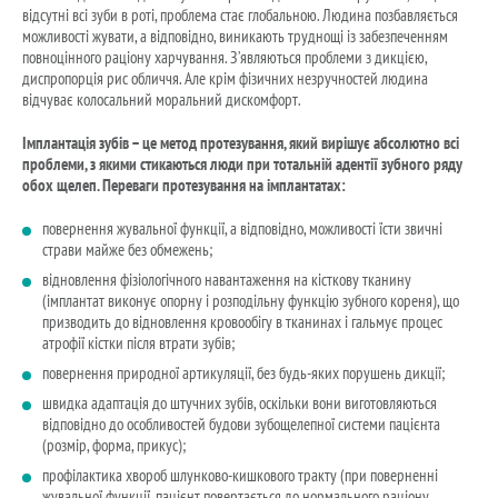
відсутні всі зуби в роті, проблема стає глобальною. Людина позбавляється
можливості жувати, а відповідно, виникають труднощі із забезпеченням
повноцінного раціону харчування. З’являються проблеми з дикцією,
диспропорція рис обличчя. Але крім фізичних незручностей людина
відчуває колосальний моральний дискомфорт.
Імплантація зубів – це метод протезування, який вирішує абсолютно всі
проблеми, з якими стикаються люди при тотальній адентії зубного ряду
обох щелеп. Переваги протезування на імплантатах:
повернення жувальної функції, а відповідно, можливості їсти звичні
страви майже без обмежень;
відновлення фізіологічного навантаження на кісткову тканину
(імплантат виконує опорну і розподільну функцію зубного кореня), що
призводить до відновлення кровообігу в тканинах і гальмує процес
атрофії кістки після втрати зубів;
повернення природної артикуляції, без будь-яких порушень дикції;
швидка адаптація до штучних зубів, оскільки вони виготовляються
відповідно до особливостей будови зубощелепної системи пацієнта
(розмір, форма, прикус);
профілактика хвороб шлунково-кишкового тракту (при поверненні
жувальної функції, пацієнт повертається до нормального раціону