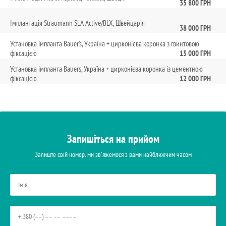
35 800 ГРН
Імплантація Straumann SLA Active/BLX, Швейцарія
38 000 ГРН
Установка імпланта Bauer’s, Україна + цирконієва коронка з гвинтовою
15 000 ГРН
фіксацією
Установка імпланта Bauers, Україна + цирконієва коронка із цементною
12 000 ГРН
фіксацією
Запишіться на прийом
Залиште свій номер, ми зв'яжемося з вами найближчим часом