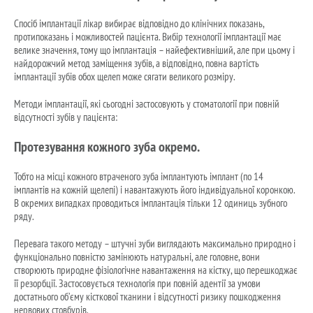
Спосіб імплантації лікар вибирає відповідно до клінічних показань,
протипоказань і можливостей пацієнта. Вибір технології імплантації має
велике значення, тому що імплантація – найефективніший, але при цьому і
найдорожчий метод заміщення зубів, а відповідно, повна вартість
імплантації зубів обох щелеп може сягати великого розміру.
Методи імплантації, які сьогодні застосовують у стоматології при повній
відсутності зубів у пацієнта:
Протезування кожного зуба окремо.
Тобто на місці кожного втраченого зуба імплантують імплант (по 14
імплантів на кожній щелепі) і навантажують його індивідуальної коронкою.
В окремих випадках проводиться імплантація тільки 12 одиниць зубного
ряду.
Перевага такого методу – штучні зуби виглядають максимально природно і
функціонально повністю замінюють натуральні, але головне, вони
створюють природне фізіологічне навантаження на кістку, що перешкоджає
її резорбції. Застосовується технологія при повній адентії за умови
достатнього об’єму кісткової тканини і відсутності ризику пошкодження
нервових стовбурів.