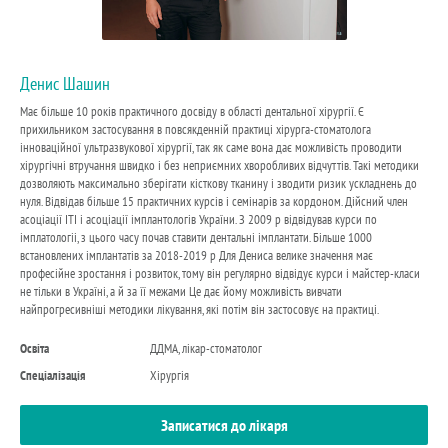
Денис Шашин
Має більше 10 років практичного досвіду в області дентальної хірургії. Є
прихильником застосування в повсякденній практиці хірурга-стоматолога
інноваційної ультразвукової хірургії, так як саме вона дає можливість проводити
хірургічні втручання швидко і без неприємних хворобливих відчуттів. Такі методики
дозволяють максимально зберігати кісткову тканину і зводити ризик ускладнень до
нуля. Відвідав більше 15 практичних курсів і семінарів за кордоном. Дійсний член
асоціації ITI і асоціації імплантологів України. З 2009 р відвідував курси по
імплатологіі, з цього часу почав ставити дентальні імплантати. Більше 1000
встановлених імплантатів за 2018-2019 р Для Дениса велике значення має
професійне зростання і розвиток, тому він регулярно відвідує курси і майстер-класи
не тільки в Україні, а й за її межами Це дає йому можливість вивчати
найпрогресивніші методики лікування, які потім він застосовує на практиці.
Освіта
ДДМА, лікар-стоматолог
Спеціалізація
Хірургія
Записатися до лікаря