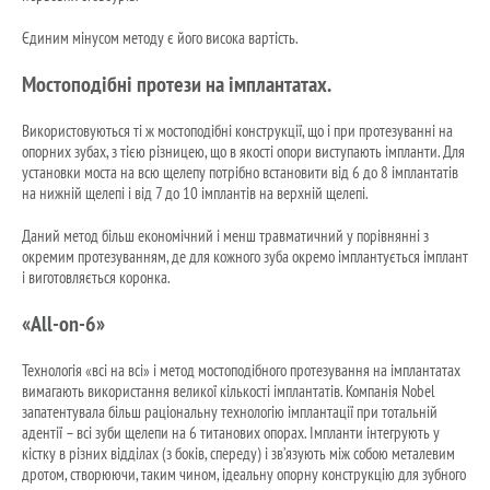
Єдиним мінусом методу є його висока вартість.
Мостоподібні протези на імплантатах.
Використовуються ті ж мостоподібні конструкції, що і при протезуванні на
опорних зубах, з тією різницею, що в якості опори виступають імпланти. Для
установки моста на всю щелепу потрібно встановити від 6 до 8 імплантатів
на нижній щелепі і від 7 до 10 імплантів на верхній щелепі.
Даний метод більш економічний і менш травматичний у порівнянні з
окремим протезуванням, де для кожного зуба окремо імплантується імплант
і виготовляється коронка.
«All-on-6»
Технологія «всі на всі» і метод мостоподібного протезування на імплантатах
вимагають використання великої кількості імплантатів. Компанія Nobel
запатентувала більш раціональну технологію імплантації при тотальній
адентії – всі зуби щелепи на 6 титанових опорах. Імпланти інтегрують у
кістку в різних відділах (з боків, спереду) і зв’язують між собою металевим
дротом, створюючи, таким чином, ідеальну опорну конструкцію для зубного